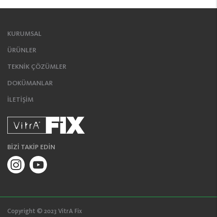
KURUMSAL
ÜRÜNLER
TEKNİK ÇÖZÜMLER
DOKÜMANLAR
İLETİŞİM
BİZİ TAKİP EDİN
Copyright © 2023 VitrA Fix