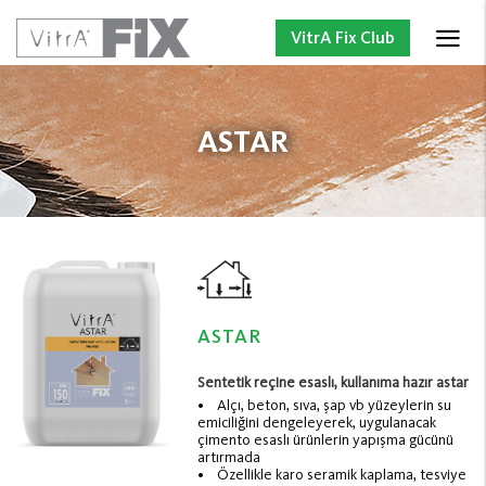
VitrA Fix Club
ASTAR
ASTAR
Sentetik reçine esaslı, kullanıma hazır astar
• Alçı, beton, sıva, şap vb yüzeylerin su
emiciliğini dengeleyerek, uygulanacak
çimento esaslı ürünlerin yapışma gücünü
artırmada
• Özellikle karo seramik kaplama, tesviye