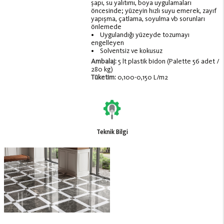
şapı, su yalıtımı, boya uygulamaları
öncesinde; yüzeyin hızlı suyu emerek, zayıf
yapışma, çatlama, soyulma vb sorunları
önlemede
• Uygulandığı yüzeyde tozumayı
engelleyen
• Solventsiz ve kokusuz
Ambalaj:
5 lt plastik bidon (Palette 56 adet /
280 kg)
Tüketim:
0,100-0,150 L/m2
Teknik Bilgi