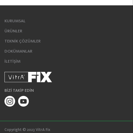
KURUMSAL
ÜRÜNLER
TEKNİK ÇÖZÜMLER
DOKÜMANLAR
İLETİŞİM
BİZİ TAKİP EDİN
Copyright © 2023 VitrA Fix